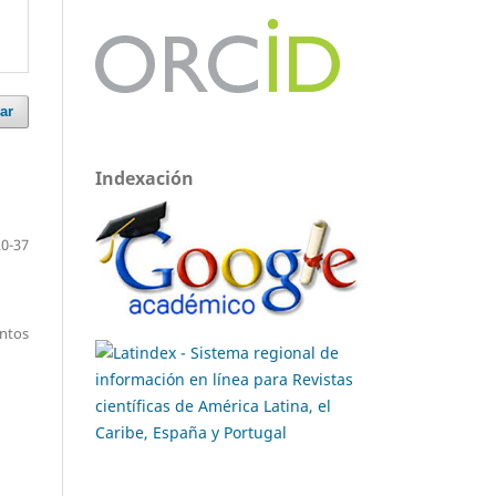
ar
Indexación
20-37
entos