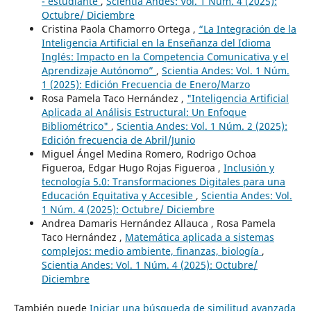
- estudiante
,
Scientia Andes: Vol. 1 Núm. 4 (2025):
Octubre/ Diciembre
Cristina Paola Chamorro Ortega ,
“La Integración de la
Inteligencia Artificial en la Enseñanza del Idioma
Inglés: Impacto en la Competencia Comunicativa y el
Aprendizaje Autónomo”
,
Scientia Andes: Vol. 1 Núm.
1 (2025): Edición Frecuencia de Enero/Marzo
Rosa Pamela Taco Hernández ,
"Inteligencia Artificial
Aplicada al Análisis Estructural: Un Enfoque
Bibliométrico"
,
Scientia Andes: Vol. 1 Núm. 2 (2025):
Edición frecuencia de Abril/Junio
Miguel Ángel Medina Romero, Rodrigo Ochoa
Figueroa, Edgar Hugo Rojas Figueroa ,
Inclusión y
tecnología 5.0: Transformaciones Digitales para una
Educación Equitativa y Accesible
,
Scientia Andes: Vol.
1 Núm. 4 (2025): Octubre/ Diciembre
Andrea Damaris Hernández Allauca , Rosa Pamela
Taco Hernández ,
Matemática aplicada a sistemas
complejos: medio ambiente, finanzas, biología
,
Scientia Andes: Vol. 1 Núm. 4 (2025): Octubre/
Diciembre
También puede
Iniciar una búsqueda de similitud avanzada