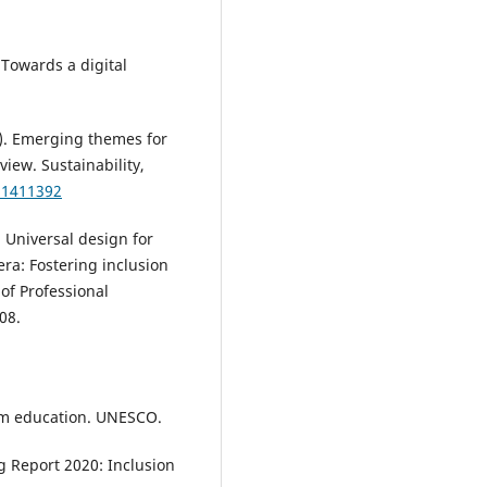
 Towards a digital
23). Emerging themes for
view. Sustainability,
51411392
. Universal design for
 era: Fostering inclusion
of Professional
08.
orm education. UNESCO.
g Report 2020: Inclusion