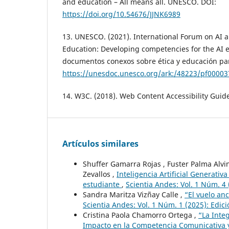
and education – All means all. UNESCO. DOI:
https://doi.org/10.54676/JJNK6989
13. UNESCO. (2021). International Forum on AI a
Education: Developing competencies for the AI e
documentos conexos sobre ética y educación para
https://unesdoc.unesco.org/ark:/48223/pf0000
14. W3C. (2018). Web Content Accessibility Guid
Artículos similares
Shuffer Gamarra Rojas , Fuster Palma Alvi
Zevallos ,
Inteligencia Artificial Generati
estudiante
,
Scientia Andes: Vol. 1 Núm. 4
Sandra Maritza Vizñay Calle ,
“El vuelo an
Scientia Andes: Vol. 1 Núm. 1 (2025): Edi
Cristina Paola Chamorro Ortega ,
“La Integ
Impacto en la Competencia Comunicativa 