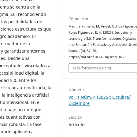
tema se centra en la
igma 5.0, reconociendo
Cómo citar
las posibilidades de
Medina Romero, M. Ángel, Ochoa Figueroa 
aciones estructurales que
Rojas Figueroa , E. H. (2025). Inclusión y
gro académico. El
tecnología 5.0: Transformaciones Digitales
sformador de la
una Educación Equitativa y Accesible.
Scient
 y garantizar entornos
Andes
,
1
(4), 57–76.
https://doi.org/10.64230/sca.v1i4.23
bles. Desde una
conceptuales vinculados al
Más formatos de cita
cesibilidad digital, la
dad 5.0. Entre los
rricular automatizada, la
Número
la inteligencia artificial
Vol. 1 Núm. 4 (2025): Octubre/
tidimensional. En el
Diciembre
olla bajo un enfoque
as cuantitativas con
Sección
ncia robusta. La fase
Artículos
turado aplicado a