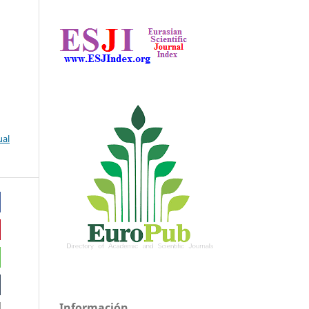
ual
Información