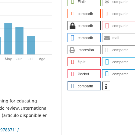
Flattr
compartir
compartir
compartir
compartir
compartir
compartir
mail
impresión
compartir
flip it
compartir
Pocket
compartir
compartir
rning for educating
tic review. International
 (artículo disponible en
C9788711/