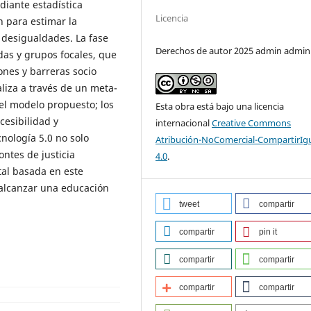
diante estadística
Licencia
n para estimar la
 desigualdades. La fase
Derechos de autor 2025 admin admin
das y grupos focales, que
ones y barreras socio
aliza a través de un meta-
 del modelo propuesto; los
Esta obra está bajo una licencia
cesibilidad y
internacional
Creative Commons
cnología 5.0 no solo
Atribución-NoComercial-CompartirIg
ntes de justicia
4.0
.
tal basada en este
alcanzar una educación
tweet
compartir
compartir
pin it
compartir
compartir
compartir
compartir