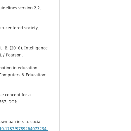
uidelines version 2.2.
an-centered society.
 L. B. (2016). Intelligence
L / Pearson.
rmation in education:
 Computers & Education:
ese concept for a
6567. DOI:
own barriers to social
/10.1787/9789264073234-