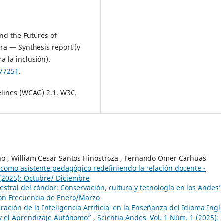
nd the Futures of
ra — Synthesis report (y
 la inclusión).
377251
.
elines (WCAG) 2.1. W3C.
no , William Cesar Santos Hinostroza , Fernando Omer Carhuas
va como asistente pedagógico redefiniendo la relación docente -
 (2025): Octubre/ Diciembre
cestral del cóndor: Conservación, cultura y tecnología en los Andes
ción Frecuencia de Enero/Marzo
ración de la Inteligencia Artificial en la Enseñanza del Idioma Ingl
y el Aprendizaje Autónomo”
,
Scientia Andes: Vol. 1 Núm. 1 (2025):