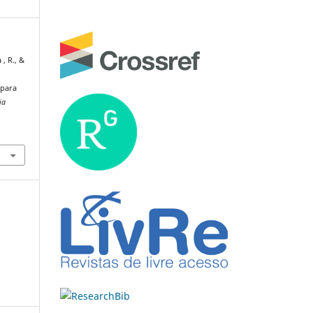
, R., &
 para
ia